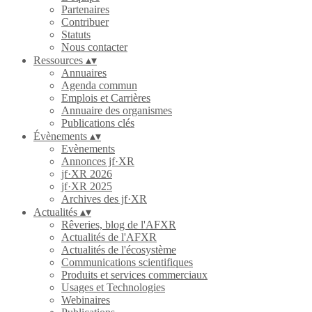
Partenaires
Contribuer
Statuts
Nous contacter
Ressources
▴
▾
Annuaires
Agenda commun
Emplois et Carrières
Annuaire des organismes
Publications clés
Évènements
▴
▾
Evènements
Annonces jf·XR
jf·XR 2026
jf·XR 2025
Archives des jf·XR
Actualités
▴
▾
Rêveries, blog de l'AFXR
Actualités de l'AFXR
Actualités de l'écosystème
Communications scientifiques
Produits et services commerciaux
Usages et Technologies
Webinaires