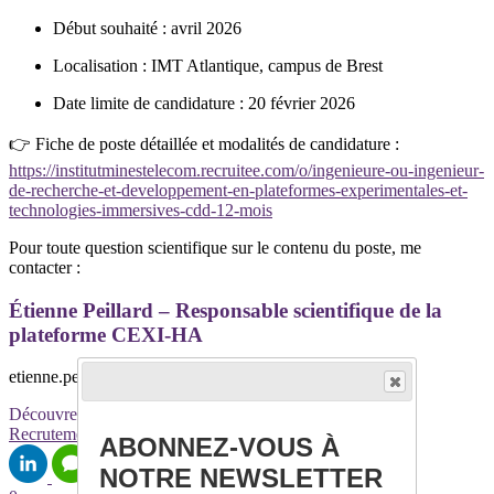
Début souhaité : avril 2026
Localisation : IMT Atlantique, campus de Brest
Date limite de candidature : 20 février 2026
👉 Fiche de poste détaillée et modalités de candidature :
https://institutminestelecom.recruitee.com/o/ingenieure-ou-ingenieur-
de-recherche-et-developpement-en-plateformes-experimentales-et-
technologies-immersives-cdd-12-mois
Pour toute question scientifique sur le contenu du poste, me
contacter :
Étienne Peillard – Responsable scientifique de la
plateforme CEXI-HA
etienne.peillard@imt-atlantique.fr
Découvrez davantage d'articles sur ces thèmes :
Recrutement
Recherche
Technologies immersives
ABONNEZ-VOUS À
NOTRE NEWSLETTER