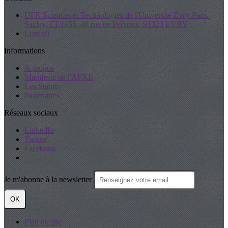
UFR Sciences et Technologies de l'Université Evry-Paris-
Saclay, CE1455, 40 rue de Pelvoux, 91020 EVRY
Contact
Informations
A propos
Manifeste de l'AFXR
Les Statuts
Partenaires
Réseaux sociaux
LinkedIn
Twitter
Facebook
Je m'abonne à la newsletter
OK
Plan du site