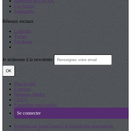
Manifeste de l'AFXR
Les Statuts
Partenaires
Réseaux sociaux
LinkedIn
Twitter
Facebook
Je m'abonne à la newsletter
OK
Plan du site
Licences
Mentions légales
CGUV
Paramétrer vos cookies
Se connecter
Propulsé par AssoConnect, le logiciel des associations