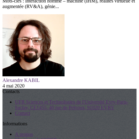
Mots-clés : Interaction homme – machine (IHM), réalités virtuelle et
augmentée (RV&A), génie...
Alexandre KABIL
4 mai 2020
Contacts
UFR Sciences et Technologies de l'Université Evry-Paris-
Saclay, CE1455, 40 rue de Pelvoux, 91020 EVRY
Contact
Informations
A propos