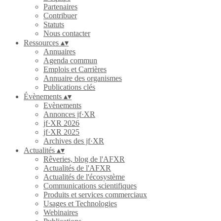
Partenaires
Contribuer
Statuts
Nous contacter
Ressources
▴
▾
Annuaires
Agenda commun
Emplois et Carrières
Annuaire des organismes
Publications clés
Évènements
▴
▾
Evènements
Annonces jf·XR
jf·XR 2026
jf·XR 2025
Archives des jf·XR
Actualités
▴
▾
Rêveries, blog de l'AFXR
Actualités de l'AFXR
Actualités de l'écosystème
Communications scientifiques
Produits et services commerciaux
Usages et Technologies
Webinaires