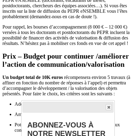
PEPR eNSEMBLE (doctorants, encadrants de thèses,
postdoctorants, chercheurs des équipes associées…). Si vous êtes
inscrits sur la liste de diffusion du PEPR eNSEMBLE vous l’êtes
probablement (demandez-nous en cas de doute !).
Pour rappel, les bourses d’accompagnement (8 000 € – 12 000 €)
versées à tous les doctorants et postdoctorants du PEPR incluent la
possibilité de financer des activités de valorisation & diffusion des
résultats. N’hésitez pas à mobiliser ces fonds en vue de cet appel !
Prix – Budget pour continuer /améliorer
l’action de communication/valorisation
Un budget total de 10K euros
récompensera environ 5 travaux (à
affiner en fonction du nombre de réponses à l’appel) et permettra
d’accompagner le développement / la valorisation des objets
présentés. Pour faire le choix, les critères sont les suivants :
Adéquation aux objectifs du PEPR eNSEMBLE
Ambition et pertinence de l’objet de la présentation
ABONNEZ-VOUS À
Potentiel de mise en valeur de résultats issus de travaux
conduits dans le PEPR eNSEMBLE.
NOTRE NEWSLETTER