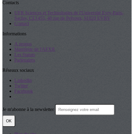
Contacts
UFR Sciences et Technologies de l'Université Evry-Paris-
Saclay, CE1455, 40 rue de Pelvoux, 91020 EVRY
Contact
Informations
A propos
Manifeste de l'AFXR
Les Statuts
Partenaires
Réseaux sociaux
LinkedIn
Twitter
Facebook
Je m'abonne à la newsletter
OK