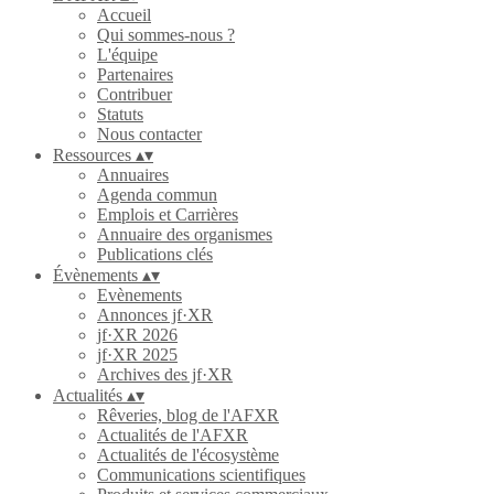
Accueil
Qui sommes-nous ?
L'équipe
Partenaires
Contribuer
Statuts
Nous contacter
Ressources
▴
▾
Annuaires
Agenda commun
Emplois et Carrières
Annuaire des organismes
Publications clés
Évènements
▴
▾
Evènements
Annonces jf·XR
jf·XR 2026
jf·XR 2025
Archives des jf·XR
Actualités
▴
▾
Rêveries, blog de l'AFXR
Actualités de l'AFXR
Actualités de l'écosystème
Communications scientifiques