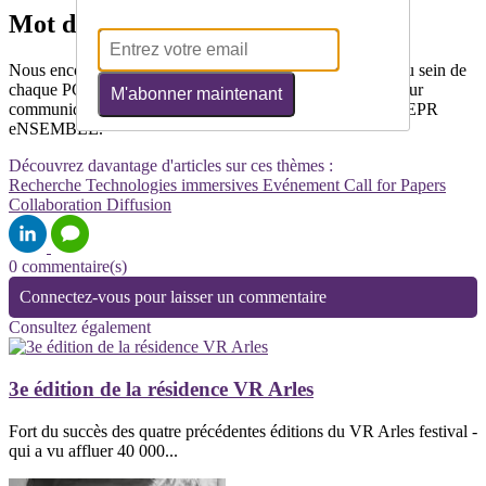
Mot des directeurs
Nous encourageons toute la communauté à se mobiliser (au sein de
chaque PC, entre PC ainsi qu’entre PC et projets ANR) pour
M'abonner maintenant
communiquer sur et valoriser le travail réalisé au sein du PEPR
eNSEMBLE.
Découvrez davantage d'articles sur ces thèmes :
Recherche
Technologies immersives
Evénement
Call for Papers
Collaboration
Diffusion
0 commentaire(s)
Connectez-vous pour laisser un commentaire
Consultez également
3e édition de la résidence VR Arles
Fort du succès des quatre précédentes éditions du VR Arles festival -
qui a vu affluer 40 000...