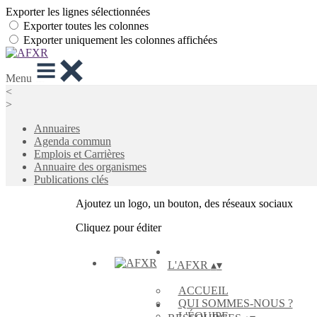
Exporter les lignes sélectionnées
Exporter toutes les colonnes
Exporter uniquement les colonnes affichées
Menu
<
>
Annuaires
Agenda commun
Emplois et Carrières
Annuaire des organismes
Publications clés
Ajoutez un logo, un bouton, des réseaux sociaux
Cliquez pour éditer
L'AFXR
▴
▾
ACCUEIL
QUI SOMMES-NOUS ?
L'ÉQUIPE