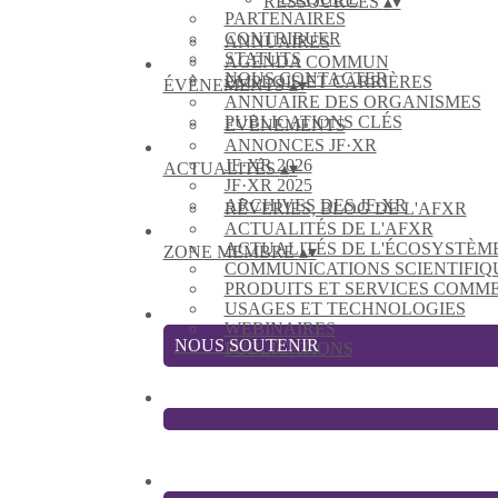
RESSOURCES
▴
▾
PARTENAIRES
CONTRIBUER
ANNUAIRES
STATUTS
AGENDA COMMUN
NOUS CONTACTER
EMPLOIS ET CARRIÈRES
ÉVÈNEMENTS
▴
▾
ANNUAIRE DES ORGANISMES
PUBLICATIONS CLÉS
EVÈNEMENTS
ANNONCES JF·XR
JF·XR 2026
ACTUALITÉS
▴
▾
JF·XR 2025
ARCHIVES DES JF·XR
RÊVERIES, BLOG DE L'AFXR
ACTUALITÉS DE L'AFXR
ACTUALITÉS DE L'ÉCOSYSTÈM
ZONE MEMBRE
▴
▾
COMMUNICATIONS SCIENTIFIQ
PRODUITS ET SERVICES COMM
USAGES ET TECHNOLOGIES
WEBINAIRES
NOUS SOUTENIR
PUBLICATIONS