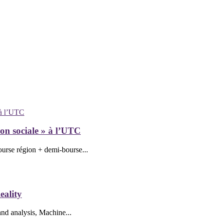
ion sociale » à l’UTC
ourse région + demi-bourse...
eality
nd analysis, Machine...