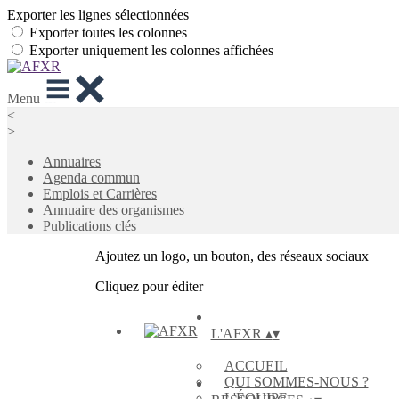
Exporter les lignes sélectionnées
Exporter toutes les colonnes
Exporter uniquement les colonnes affichées
Menu
<
>
Annuaires
Agenda commun
Emplois et Carrières
Annuaire des organismes
Publications clés
Ajoutez un logo, un bouton, des réseaux sociaux
Cliquez pour éditer
L'AFXR
▴
▾
ACCUEIL
QUI SOMMES-NOUS ?
L'ÉQUIPE