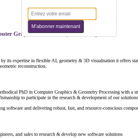
M'abonner maintenant
puter Graphics & Geometry Processing
its expertise in flexible AI, geometry & 3D visualisation it offers stat
geometric reconstruction.
methodical PhD in Computer Graphics & Geometry Processing with a st
tsmanship to participate in the research & development of our solutions
ng software and delivering robust, fast, and resource-conscious compone
gineers, and sales to research & develop new software solutions