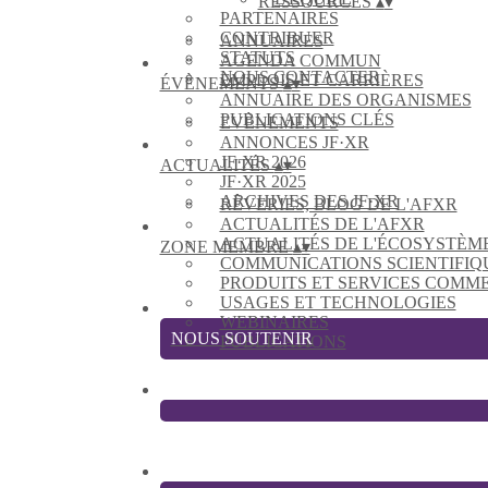
RESSOURCES
▴
▾
PARTENAIRES
CONTRIBUER
ANNUAIRES
STATUTS
AGENDA COMMUN
NOUS CONTACTER
EMPLOIS ET CARRIÈRES
ÉVÈNEMENTS
▴
▾
ANNUAIRE DES ORGANISMES
PUBLICATIONS CLÉS
EVÈNEMENTS
ANNONCES JF·XR
JF·XR 2026
ACTUALITÉS
▴
▾
JF·XR 2025
ARCHIVES DES JF·XR
RÊVERIES, BLOG DE L'AFXR
ACTUALITÉS DE L'AFXR
ACTUALITÉS DE L'ÉCOSYSTÈM
ZONE MEMBRE
▴
▾
COMMUNICATIONS SCIENTIFIQ
PRODUITS ET SERVICES COMM
USAGES ET TECHNOLOGIES
WEBINAIRES
NOUS SOUTENIR
PUBLICATIONS