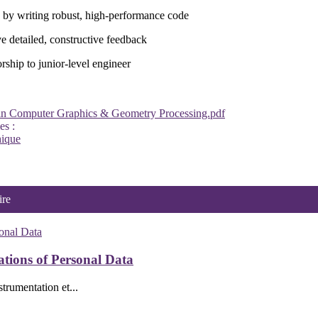
by writing robust, high-performance code
e detailed, constructive feedback
rship to junior-level engineer
 in Computer Graphics & Geometry Processing.pdf
es :
hique
ire
ations of Personal Data
trumentation et...