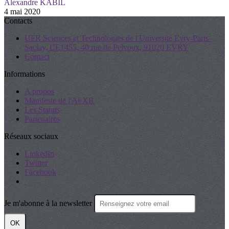
Alexandre KABIL
4 mai 2020
Contacts
UFR Sciences et Technologies de l'Université Evry-Paris-
Saclay, CE1455, 40 rue de Pelvoux, 91020 EVRY
Contact
Informations
A propos
Manifeste de l'AFXR
Les Statuts
Partenaires
Réseaux sociaux
LinkedIn
Twitter
Facebook
Je m'abonne à la newsletter
OK