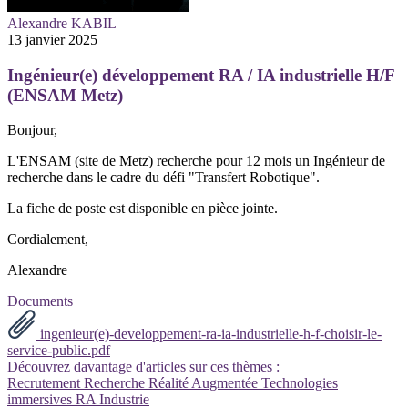
Alexandre KABIL
13 janvier 2025
Ingénieur(e) développement RA / IA industrielle H/F
(ENSAM Metz)
Bonjour,
L'ENSAM (site de Metz) recherche pour 12 mois un Ingénieur de
recherche dans le cadre du défi "Transfert Robotique".
La fiche de poste est disponible en pièce jointe.
Cordialement,
Alexandre
Documents
ingenieur(e)-developpement-ra-ia-industrielle-h-f-choisir-le-
service-public.pdf
Découvrez davantage d'articles sur ces thèmes :
Recrutement
Recherche
Réalité Augmentée
Technologies
immersives
RA
Industrie