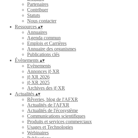
Partenaires
Contribuer
Statuts
Nous contacter
Ressources
▴
▾
Annuaires
Agenda commun
Emplois et Carrières
Annuaire des organismes
Publications clés
Évènements
▴
▾
Evènements
Annonces jf·XR
jf·XR 2026
jf·XR 2025
Archives des jf·XR
Actualités
▴
▾
Rêveries, blog de l'AFXR
Actualités de l'AFXR
Actualités de l'écosystème
Communications scientifiques
Produits et services commerciaux
Usages et Technologies
Webinaires