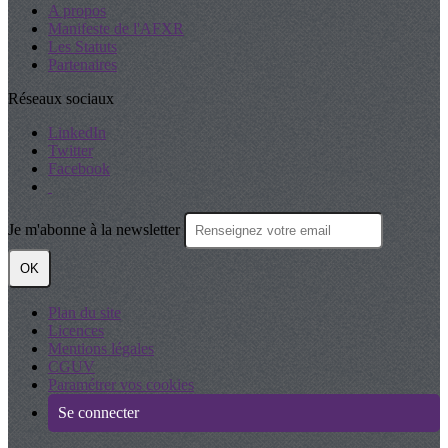
A propos
Manifeste de l'AFXR
Les Statuts
Partenaires
Réseaux sociaux
LinkedIn
Twitter
Facebook
Je m'abonne à la newsletter
OK
Plan du site
Licences
Mentions légales
CGUV
Paramétrer vos cookies
Se connecter