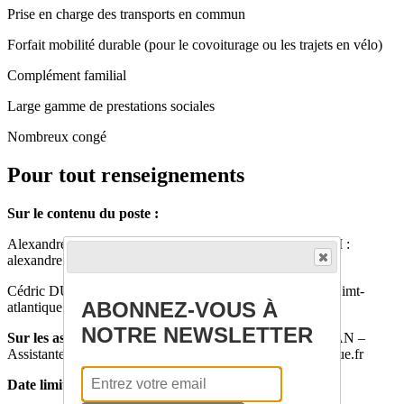
Prise en charge des transports en commun
Forfait mobilité durable (pour le covoiturage ou les trajets en vélo)
Complément familial
Large gamme de prestations sociales
Nombreux congé
Pour tout renseignements
Sur le contenu du poste :
Alexandre DOLGUI – Responsable du département DAPI :
alexandre.dolgui@Imt-atlantque.fr
Cédric DUMAS – Enseignant Chercheur : cedric.dumas@imt-
ABONNEZ-VOUS À
atlantique.fr
NOTRE NEWSLETTER
Sur les aspects administratifs/RH
: Mélissandre MORVAN –
Assistante recrutement : melissandre.morvan@imt-atlantique.fr
Date limite de candidature : 14/05/2024