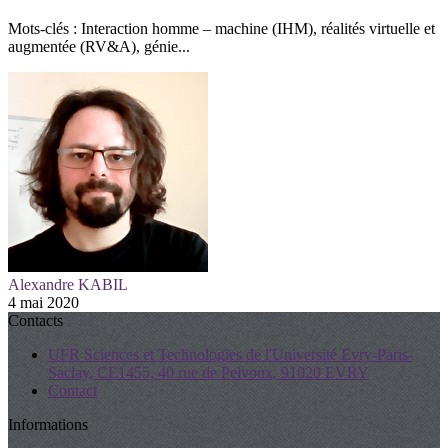
Mots-clés : Interaction homme – machine (IHM), réalités virtuelle et
augmentée (RV&A), génie...
Alexandre KABIL
4 mai 2020
Contacts
UFR Sciences et Technologies de l'Université Evry-Paris-
Saclay, CE1455, 40 rue de Pelvoux, 91020 EVRY
Contact
Informations