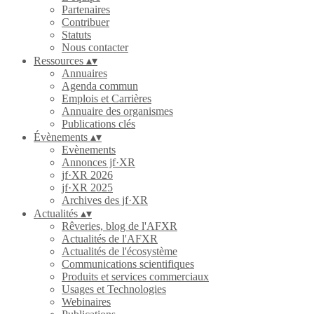
Partenaires
Contribuer
Statuts
Nous contacter
Ressources
▴
▾
Annuaires
Agenda commun
Emplois et Carrières
Annuaire des organismes
Publications clés
Évènements
▴
▾
Evènements
Annonces jf·XR
jf·XR 2026
jf·XR 2025
Archives des jf·XR
Actualités
▴
▾
Rêveries, blog de l'AFXR
Actualités de l'AFXR
Actualités de l'écosystème
Communications scientifiques
Produits et services commerciaux
Usages et Technologies
Webinaires