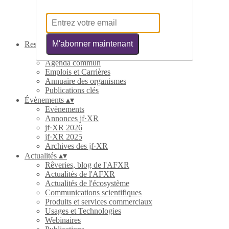
Partenaires
Contribuer
Statuts
Nous contacter
M'abonner maintenant
Ressources
▴
▾
Annuaires
Agenda commun
Emplois et Carrières
Annuaire des organismes
Publications clés
Évènements
▴
▾
Evènements
Annonces jf·XR
jf·XR 2026
jf·XR 2025
Archives des jf·XR
Actualités
▴
▾
Rêveries, blog de l'AFXR
Actualités de l'AFXR
Actualités de l'écosystème
Communications scientifiques
Produits et services commerciaux
Usages et Technologies
Webinaires