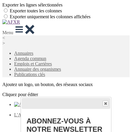
Exporter les lignes sélectionnées
Exporter toutes les colonnes
Exporter uniquement les colonnes affichées
Menu
<
>
Annuaires
Agenda commun
Emplois et Carrières
Annuaire des organismes
Publications clés
Ajoutez un logo, un bouton, des réseaux sociaux
Cliquez pour éditer
L'AFXR
▴
▾
ABONNEZ-VOUS À
Accueil
Qui sommes-nous ?
NOTRE NEWSLETTER
L'équipe