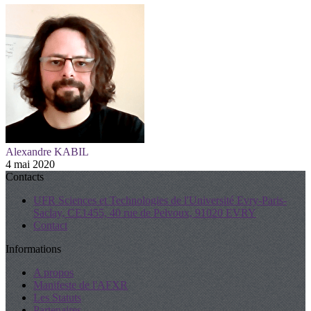
Alexandre KABIL
4 mai 2020
Contacts
UFR Sciences et Technologies de l'Université Evry-Paris-
Saclay, CE1455, 40 rue de Pelvoux, 91020 EVRY
Contact
Informations
A propos
Manifeste de l'AFXR
Les Statuts
Partenaires