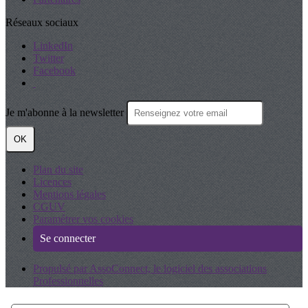
Réseaux sociaux
LinkedIn
Twitter
Facebook
Je m'abonne à la newsletter
OK
Plan du site
Licences
Mentions légales
CGUV
Paramétrer vos cookies
Se connecter
Propulsé par AssoConnect, le logiciel des associations
Professionnelles