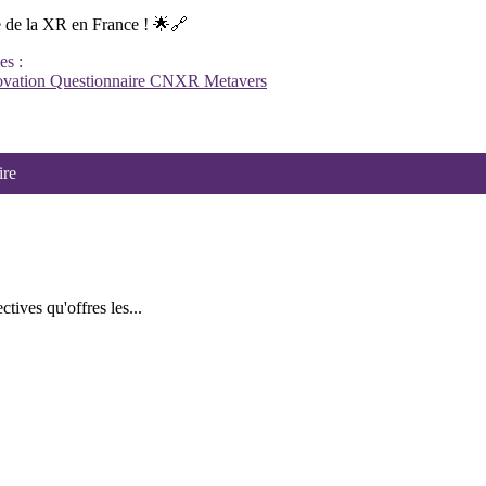
e de la XR en France ! 🌟🔗
es :
ovation
Questionnaire
CNXR
Metavers
ire
ctives qu'offres les...