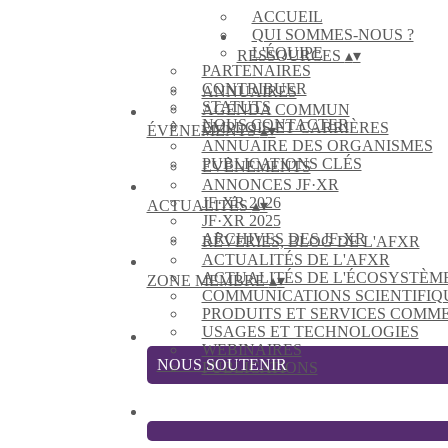
ACCUEIL
QUI SOMMES-NOUS ?
L'ÉQUIPE
RESSOURCES
▴
▾
PARTENAIRES
CONTRIBUER
ANNUAIRES
STATUTS
AGENDA COMMUN
NOUS CONTACTER
EMPLOIS ET CARRIÈRES
ÉVÈNEMENTS
▴
▾
ANNUAIRE DES ORGANISMES
PUBLICATIONS CLÉS
EVÈNEMENTS
ANNONCES JF·XR
JF·XR 2026
ACTUALITÉS
▴
▾
JF·XR 2025
ARCHIVES DES JF·XR
RÊVERIES, BLOG DE L'AFXR
ACTUALITÉS DE L'AFXR
ACTUALITÉS DE L'ÉCOSYSTÈM
ZONE MEMBRE
▴
▾
COMMUNICATIONS SCIENTIFIQ
PRODUITS ET SERVICES COMM
USAGES ET TECHNOLOGIES
WEBINAIRES
NOUS SOUTENIR
PUBLICATIONS