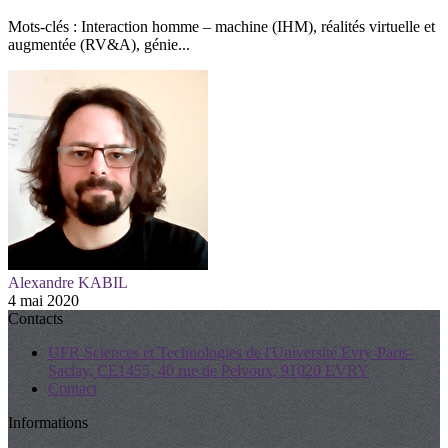
Mots-clés : Interaction homme – machine (IHM), réalités virtuelle et
augmentée (RV&A), génie...
Alexandre KABIL
4 mai 2020
Contacts
UFR Sciences et Technologies de l'Université Evry-Paris-
Saclay, CE1455, 40 rue de Pelvoux, 91020 EVRY
Contact
Informations