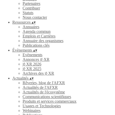
Partenaires
Contribuer
Statuts
Nous contacter
Ressources
▴
▾
Annuaires
Agenda commun
Emplois et Carrières
Annuaire des organismes
Publications clés
Évènements
▴
▾
Evènements
Annonces jf·XR
jf·XR 2026
jf·XR 2025
Archives des jf·XR
Actualités
▴
▾
Rêveries, blog de l'AFXR
Actualités de l'AFXR
Actualités de l'écosystème
Communications scientifiques
Produits et services commerciaux
Usages et Technologies
Webinaires