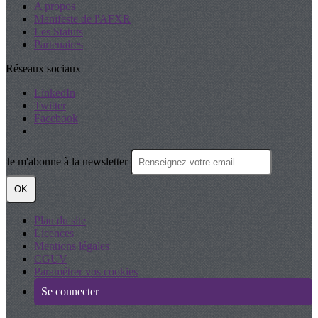
A propos
Manifeste de l'AFXR
Les Statuts
Partenaires
Réseaux sociaux
LinkedIn
Twitter
Facebook
Je m'abonne à la newsletter
OK
Plan du site
Licences
Mentions légales
CGUV
Paramétrer vos cookies
Se connecter