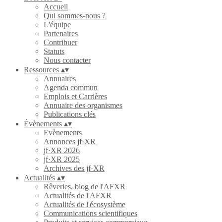
Accueil
Qui sommes-nous ?
L'équipe
Partenaires
Contribuer
Statuts
Nous contacter
Ressources
▴
▾
Annuaires
Agenda commun
Emplois et Carrières
Annuaire des organismes
Publications clés
Évènements
▴
▾
Evènements
Annonces jf·XR
jf·XR 2026
jf·XR 2025
Archives des jf·XR
Actualités
▴
▾
Rêveries, blog de l'AFXR
Actualités de l'AFXR
Actualités de l'écosystème
Communications scientifiques