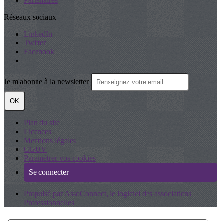
Partenaires
Réseaux sociaux
LinkedIn
Twitter
Facebook
Je m'abonne à la newsletter
OK
Plan du site
Licences
Mentions légales
CGUV
Paramétrer vos cookies
Se connecter
Propulsé par AssoConnect, le logiciel des associations
Professionnelles