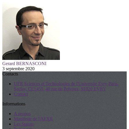
Gerard BERNASCONI
3 septembre 2020
Contacts
UFR Sciences et Technologies de l'Université Evry-Paris-
Saclay, CE1455, 40 rue de Pelvoux, 91020 EVRY
Contact
Informations
A propos
Manifeste de l'AFXR
Les Statuts