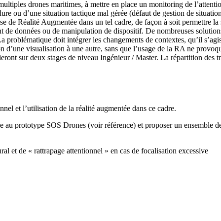
ltiples drones maritimes, à mettre en place un monitoring de l’attention
ure ou d’une situation tactique mal gérée (défaut de gestion de situation
se de Réalité Augmentée dans un tel cadre, de façon à soit permettre la so
t de données ou de manipulation de dispositif. De nombreuses solutions 
 problématique doit intégrer les changements de contextes, qu’il s’agis
ion d’une visualisation à une autre, sans que l’usage de la RA ne provo
ront sur deux stages de niveau Ingénieur / Master. La répartition des t
onnel et l’utilisation de la réalité augmentée dans ce cadre.
ée au prototype SOS Drones (voir référence) et proposer un ensemble d
al et de « rattrapage attentionnel » en cas de focalisation excessive