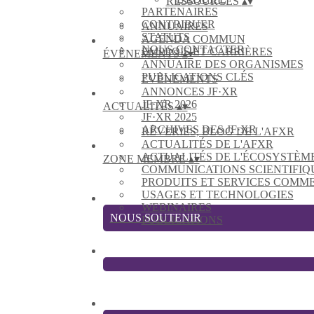
RESSOURCES
▴
▾
PARTENAIRES
CONTRIBUER
ANNUAIRES
STATUTS
AGENDA COMMUN
NOUS CONTACTER
EMPLOIS ET CARRIÈRES
ÉVÈNEMENTS
▴
▾
ANNUAIRE DES ORGANISMES
PUBLICATIONS CLÉS
EVÈNEMENTS
ANNONCES JF·XR
JF·XR 2026
ACTUALITÉS
▴
▾
JF·XR 2025
ARCHIVES DES JF·XR
RÊVERIES, BLOG DE L'AFXR
ACTUALITÉS DE L'AFXR
ACTUALITÉS DE L'ÉCOSYSTÈM
ZONE MEMBRE
▴
▾
COMMUNICATIONS SCIENTIFIQ
PRODUITS ET SERVICES COMM
USAGES ET TECHNOLOGIES
WEBINAIRES
NOUS SOUTENIR
PUBLICATIONS