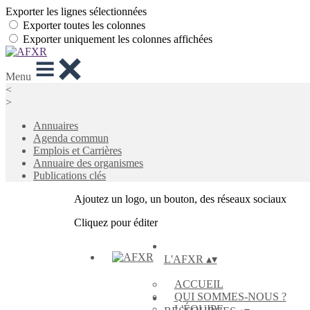
Exporter les lignes sélectionnées
Exporter toutes les colonnes
Exporter uniquement les colonnes affichées
Menu
<
>
Annuaires
Agenda commun
Emplois et Carrières
Annuaire des organismes
Publications clés
Ajoutez un logo, un bouton, des réseaux sociaux
Cliquez pour éditer
L'AFXR
▴
▾
ACCUEIL
QUI SOMMES-NOUS ?
L'ÉQUIPE