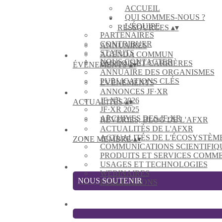
ACCUEIL
QUI SOMMES-NOUS ?
L'ÉQUIPE
RESSOURCES
▴
▾
PARTENAIRES
CONTRIBUER
ANNUAIRES
STATUTS
AGENDA COMMUN
NOUS CONTACTER
EMPLOIS ET CARRIÈRES
ÉVÈNEMENTS
▴
▾
ANNUAIRE DES ORGANISMES
PUBLICATIONS CLÉS
EVÈNEMENTS
ANNONCES JF·XR
JF·XR 2026
ACTUALITÉS
▴
▾
JF·XR 2025
ARCHIVES DES JF·XR
RÊVERIES, BLOG DE L'AFXR
ACTUALITÉS DE L'AFXR
ACTUALITÉS DE L'ÉCOSYSTÈM
ZONE MEMBRE
▴
▾
COMMUNICATIONS SCIENTIFIQ
PRODUITS ET SERVICES COMM
USAGES ET TECHNOLOGIES
WEBINAIRES
NOUS SOUTENIR
PUBLICATIONS