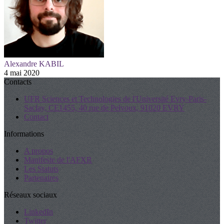
Alexandre KABIL
4 mai 2020
Contacts
UFR Sciences et Technologies de l'Université Evry-Paris-
Saclay, CE1455, 40 rue de Pelvoux, 91020 EVRY
Contact
Informations
A propos
Manifeste de l'AFXR
Les Statuts
Partenaires
Réseaux sociaux
LinkedIn
Twitter