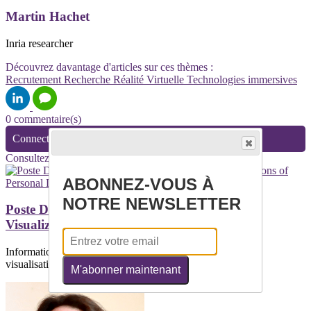
Martin Hachet
Inria researcher
Découvrez davantage d'articles sur ces thèmes :
Recrutement
Recherche
Réalité Virtuelle
Technologies immersives
0 commentaire(s)
Connectez-vous pour laisser un commentaire
Consultez également
ABONNEZ-VOUS À
NOTRE NEWSLETTER
Poste Doctorant F/H Immersive and Situated
Visualizations of Personal Data
Informations généralesThème/Domaine : Interaction et
visualisationInstrumentation et...
M'abonner maintenant