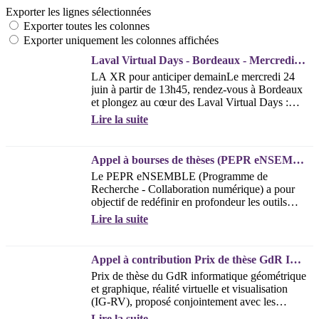
Exporter les lignes sélectionnées
Exporter toutes les colonnes
Exporter uniquement les colonnes affichées
Laval Virtual Days - Bordeaux - Mercredi 24 Juin 2026
LA XR pour anticiper demainLe mercredi 24
juin à partir de 13h45, rendez-vous à Bordeaux
et plongez au cœur des Laval Virtual Days :
l’événement incontournable pour s’inspirer...
Lire la suite
Appel à bourses de thèses (PEPR eNSEMBLE)
Le PEPR eNSEMBLE (Programme de
Recherche - Collaboration numérique) a pour
objectif de redéfinir en profondeur les outils
numériques pour la collaboration. Que ce soit
Lire la suite
pour...
Appel à contribution Prix de thèse GdR IG-RV 2026
Prix de thèse du GdR informatique géométrique
et graphique, réalité virtuelle et visualisation
(IG-RV), proposé conjointement avec les
associations AFIG, AFXR, et EGFRBonjour
Lire la suite