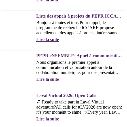
à...
Liste des appels à projets du PEPR ICCARE
Bonjour à toutes et tous,Pour rappel, le
programme de recherche ICCARE propose
actuellement des appels à projets, intéressants
pour la...
Lire la suite
PEPR eNSEMBLE: Appel à communication et valorisation
Nous organisons le premier appel à
communication et valorisation autour de la
collaboration numérique, pour des présentations
qui se tiendront le 3 février 2026 à Rennes,
Lire la suite
lors...
Laval Virtual 2026: Open Calls
🔎 Ready to take part in Laval Virtual
adventure?All calls for #LV2026 are now open:
it’s your moment to shine. ✨Every year, Laval
Virtual brings together thousands of...
Lire la suite