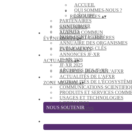
ACCUEIL
QUI SOMMES-NOUS ?
L'ÉQUIPE
RESSOURCES
▴
▾
PARTENAIRES
CONTRIBUER
ANNUAIRES
STATUTS
AGENDA COMMUN
NOUS CONTACTER
EMPLOIS ET CARRIÈRES
ÉVÈNEMENTS
▴
▾
ANNUAIRE DES ORGANISMES
PUBLICATIONS CLÉS
EVÈNEMENTS
ANNONCES JF·XR
JF·XR 2026
ACTUALITÉS
▴
▾
JF·XR 2025
ARCHIVES DES JF·XR
RÊVERIES, BLOG DE L'AFXR
ACTUALITÉS DE L'AFXR
ACTUALITÉS DE L'ÉCOSYSTÈM
ZONE MEMBRE
▴
▾
COMMUNICATIONS SCIENTIFIQ
PRODUITS ET SERVICES COMM
USAGES ET TECHNOLOGIES
WEBINAIRES
NOUS SOUTENIR
PUBLICATIONS