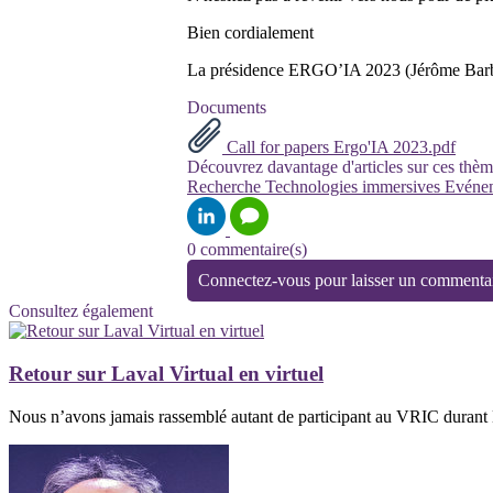
Bien cordialement
La présidence ERGO’IA 2023 (Jérôme Barbe
Documents
Call for papers Ergo'IA 2023.pdf
Découvrez davantage d'articles sur ces thèm
Recherche
Technologies immersives
Evéne
0 commentaire(s)
Connectez-vous pour laisser un commenta
Consultez également
Retour sur Laval Virtual en virtuel
Nous n’avons jamais rassemblé autant de participant au VRIC durant La