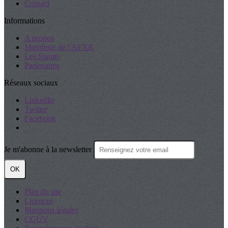
Contact
Informations
A propos
Manifeste de l'AFXR
Les Statuts
Partenaires
Réseaux sociaux
LinkedIn
Twitter
Facebook
Je m'abonne à la newsletter
OK
Plan du site
Licences
Mentions légales
CGUV