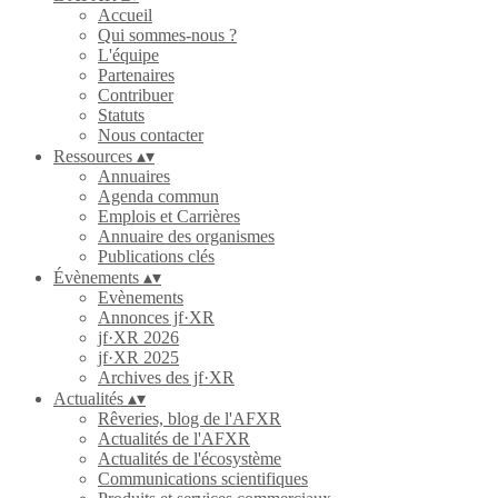
Accueil
Qui sommes-nous ?
L'équipe
Partenaires
Contribuer
Statuts
Nous contacter
Ressources
▴
▾
Annuaires
Agenda commun
Emplois et Carrières
Annuaire des organismes
Publications clés
Évènements
▴
▾
Evènements
Annonces jf·XR
jf·XR 2026
jf·XR 2025
Archives des jf·XR
Actualités
▴
▾
Rêveries, blog de l'AFXR
Actualités de l'AFXR
Actualités de l'écosystème
Communications scientifiques