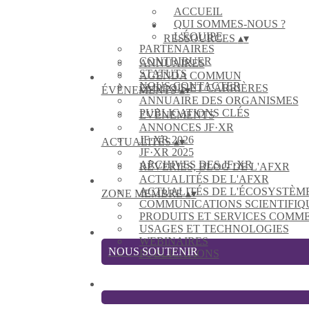
ACCUEIL
QUI SOMMES-NOUS ?
L'ÉQUIPE
RESSOURCES
▴
▾
PARTENAIRES
CONTRIBUER
ANNUAIRES
STATUTS
AGENDA COMMUN
NOUS CONTACTER
EMPLOIS ET CARRIÈRES
ÉVÈNEMENTS
▴
▾
ANNUAIRE DES ORGANISMES
PUBLICATIONS CLÉS
EVÈNEMENTS
ANNONCES JF·XR
JF·XR 2026
ACTUALITÉS
▴
▾
JF·XR 2025
ARCHIVES DES JF·XR
RÊVERIES, BLOG DE L'AFXR
ACTUALITÉS DE L'AFXR
ACTUALITÉS DE L'ÉCOSYSTÈM
ZONE MEMBRE
▴
▾
COMMUNICATIONS SCIENTIFIQ
PRODUITS ET SERVICES COMM
USAGES ET TECHNOLOGIES
WEBINAIRES
NOUS SOUTENIR
PUBLICATIONS