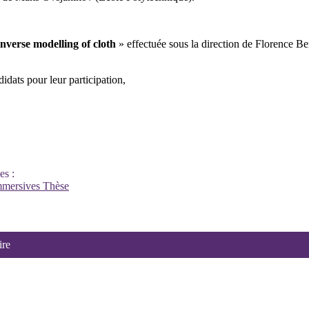
inverse modelling of cloth
» effectuée sous la direction de Florence B
dats pour leur participation,
es :
mmersives
Thèse
ire