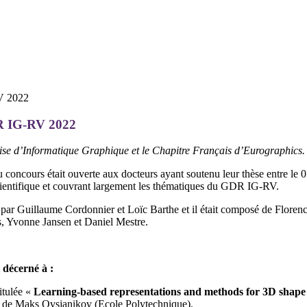
DR IG-RV 2022
ise d’Informatique Graphique et le Chapitre Français d’Eurographics.
au concours était ouverte aux docteurs ayant soutenu leur thèse entre le 
cientifique et couvrant largement les thématiques du GDR IG-RV.
mé par Guillaume Cordonnier et Loïc Barthe et il était composé de Flore
 Yvonne Jansen et Daniel Mestre.
décerné à :
itulée «
Learning-based representations and methods for 3D shape 
on de Maks Ovsjanikov (Ecole Polytechnique).